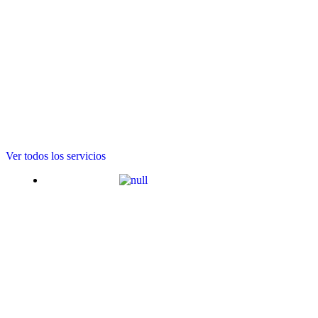
Servicios
Reserva los espacios de tiempo, horario y días que necesites, y así po
Nuestro modelo de coexistencia multidisciplinaria en un mismo sitio faci
Ver todos los servicios